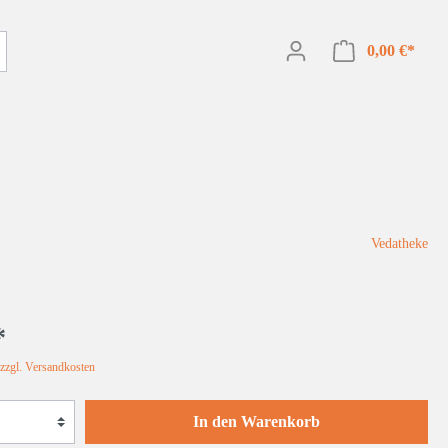
0,00 €*
Vedatheke
WEISSES GOLD Bio Knoblauchsalz
*
Körperpflege
 zzgl. Versandkosten
In den Warenkorb