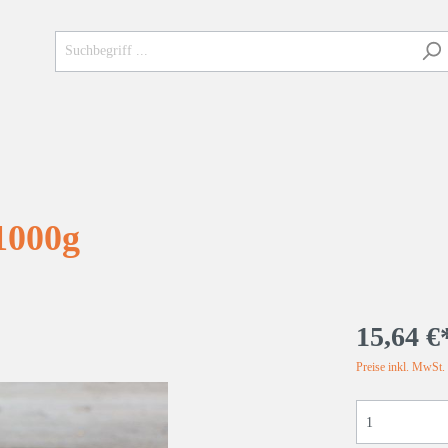
000g
ür die Küche
WEISSES GOLD Bio
Bergkräutersalz
15,64 €
igt Wirkung
VEDA Sonderedition
Preise inkl. MwSt.