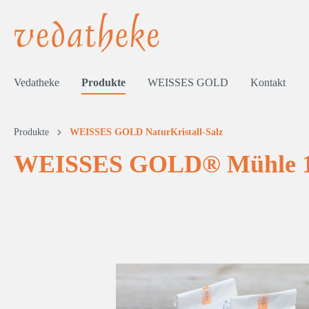
Vedatheke
Produkte
WEISSES GOLD
Kontakt
Zur Kategorie Produkte
Produkte
WEISSES GOLD NaturKristall-Salz
WEISSES GOLD® Mühle 1
WEISSES GOLD NaturKristall-Salz
Feines f
Feines aus Österreich
VEDA ze
Geschenkideen